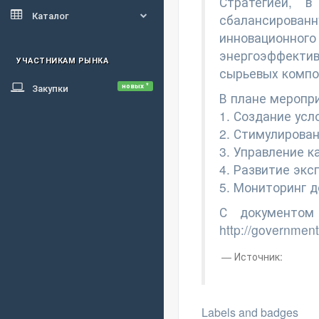
Стратегией, в
Каталог
сбалансирова
инновационно
энергоэффектив
УЧАСТНИКАМ РЫНКА
сырьевых компо
новых *
Закупки
В плане меропр
1. Создание усл
2. Стимулирован
3. Управление 
4. Развитие экс
5. Мониторинг 
С документом
http://governmen
Источник:
Labels and badges