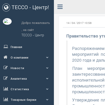
ТЕССО - Центр!
Добро пожаловать
14 / 04 / 2017 10:58
,
на сайт
ТЕССО - Центр
Правительство ут
Главная
Распоряжением
мероприятий п
О компании
2020 года и дал
План меропри
Новости
заинтересован
Аналитика
исполнительно
промышленност
Статистика
промышленности
Утверждение пл
Товарные биржи