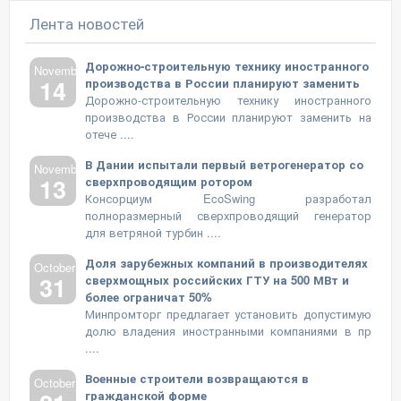
Лента новостей
Дорожно-строительную технику иностранного
November
14
производства в России планируют заменить
Дорожно-строительную технику иностранного
производства в России планируют заменить на
отече ....
В Дании испытали первый ветрогенератор со
November
13
сверхпроводящим ротором
Консорциум EcoSwing разработал
полноразмерный сверхпроводящий генератор
для ветряной турбин ....
Доля зарубежных компаний в производителях
October
31
сверхмощных российских ГТУ на 500 МВт и
более ограничат 50%
Минпромторг предлагает установить допустимую
долю владения иностранными компаниями в пр
....
Военные строители возвращаются в
October
гражданской форме