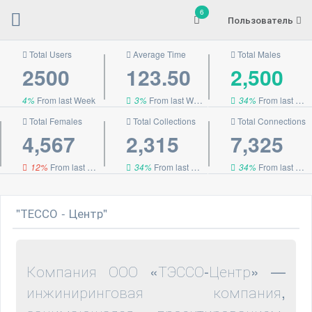
6
Пользователь
Total Users
Average Time
Total Males
2500
123.50
2,500
4%
From last Week
3%
From last Week
34%
From last Week
Total Females
Total Collections
Total Connections
4,567
2,315
7,325
12%
From last Week
34%
From last Week
34%
From last Week
"ТЕССО - Центр"
Компания ООО «ТЭССО-Центр» —
инжиниринговая компания,